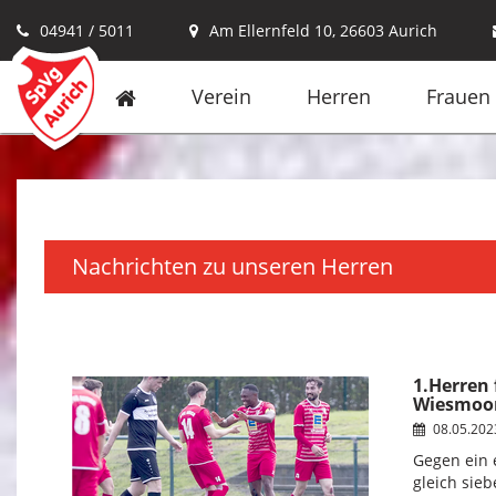
04941 / 5011
Am Ellernfeld 10, 26603 Aurich
Verein
Herren
Frauen
Nachrichten zu unseren Herren
1.Herren 
Wiesmoo
08.05.20
Gegen ein 
gleich sie