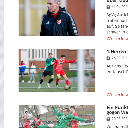
über Moo
11.04.20
SpVg Aurich
traten nac
auf. So fa
schwer in d
Weiterles
1.Herren
26.03.20
Aurichs Co
enttäuscht
Weiterles
Ein Punkt
gegen Wa
20.03.20
Weshalb di