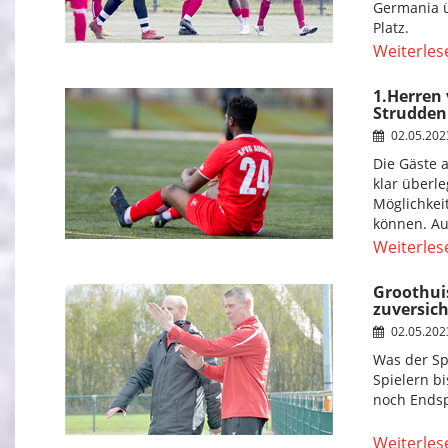
Germania ü
Platz.
Weiterles
1.Herren 
Strudden
02.05.20
Die Gäste 
klar überle
Möglichkei
können. Au
Weiterles
Groothuis
zuversich
02.05.20
Was der Sp
Spielern b
noch Endsp
Weiterles