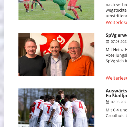
nach verha
wegsteckte
umstritten
Weiterles
SpVg erwe
07.03.20
Mit Heinz 
Abteilungsl
SpVg sich i
Weiterles
Auswärts
Fußballj
07.03.20
Mit 0:4 un
Groothuis 