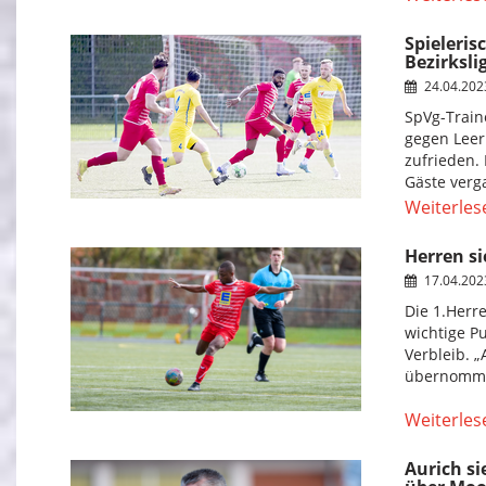
Spieleris
Bezirksli
24.04.20
SpVg-Train
gegen Leer 
zufrieden. 
Gäste verg
Weiterles
Herren s
17.04.20
Die 1.Herr
wichtige P
Verbleib. „
übernommen
Weiterles
Aurich si