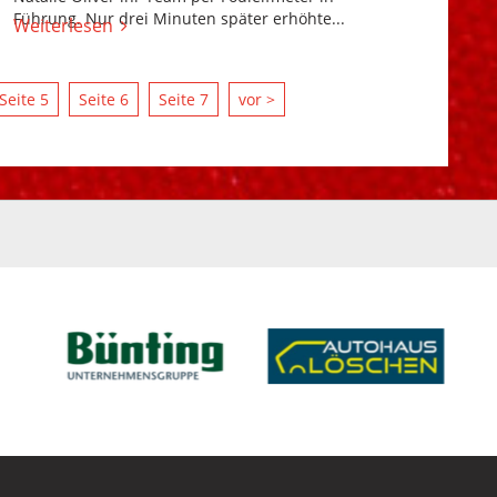
Führung. Nur drei Minuten später erhöhte...
Weiterlesen
Seite 5
Seite 6
Seite 7
vor >