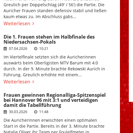
Greulich per Doppelschlag (49' / 56') die Partie. Die
Auricher Frauen standen defensiv stabil und ließen
kaum etwas zu. Im Abschluss gabs...
Weiterlesen
Die 1. Frauen stehen im Halbfinale des
Niedersachsen-Pokals
07.04.2026
10:21
Im Viertelfinale setzten sich die Auricherinnen
auswärts beim Oberligisten MTV Barum mit 4:0
durch. In der 9. Minute brachte Rekowski Aurich in
Führung. Greulich erhöhte mit einem...
Weiterlesen
Frauen gewinnen Regionalliga-Spitzenspiel
bei Hannover 96 mit 3:1 und verteidigen
damit die Tabellführung
30.03.2026
11:48
Die Auricherinnen erwischten einen optimalen
Start in die Partie. Bereits in der 3. Minute brachte
Natalie Oliver ihr Team per Foulelfmeter in