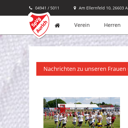
04941 / 5011
Am Ellernfeld 10, 26603 A
Verein
Herren
Nachrichten zu unseren Frauen 