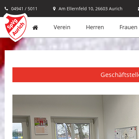
04941 / 5011
Am Ellernfeld 10, 26603 Aurich
Verein
Herren
Frauen
Geschäftstell