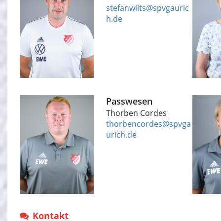
stefanwilts@spvgauric
h.de
Passwesen
Thorben Cordes
thorbencordes@spvga
urich.de
Kontakt