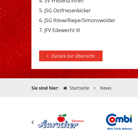
4. SV Fresena Ihren
5. JSG Ostfriesenkicker
6. JSG Ihlow/Riepe/Simonswolder
7. JFV Edewecht III
Zurück zur Übersicht
Sie sind hier:
Startseite
News