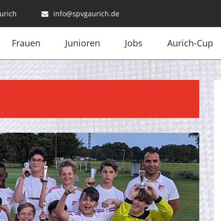
urich
info@spvgaurich.de
Frauen
Junioren
Jobs
Aurich-Cup