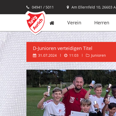
04941 / 5011
Am Ellernfeld 10, 26603 A
Verein
Herren
D-Junioren verteidigen Titel
31.07.2024
11:03
Junioren