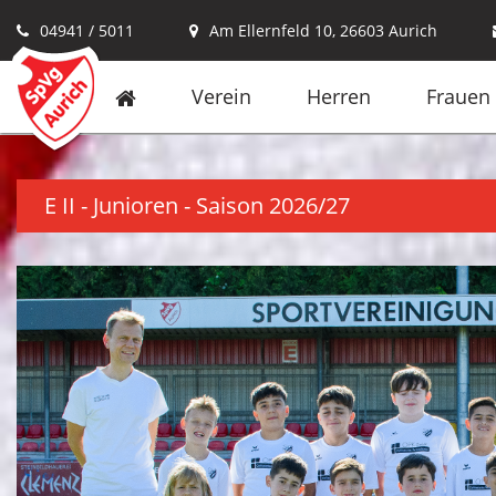
04941 / 5011
Am Ellernfeld 10, 26603 Aurich
Verein
Herren
Frauen
E II - Junioren - Saison 2026/27