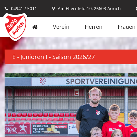
04941 / 5011
Am Ellernfeld 10, 26603 Aurich
Verein
Herren
Frauen
E - Junioren I - Saison 2026/27