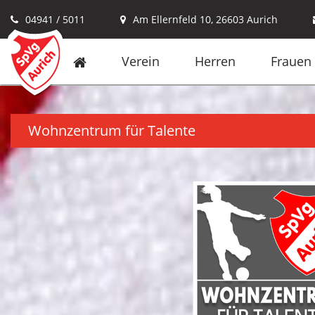
04941 / 5011
Am Ellernfeld 10, 26603 Aurich
Verein
Herren
Frauen
Wohnzentrum für Talente